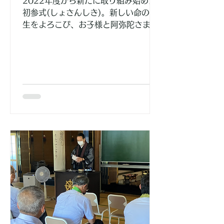
2022年度から新たに取り組み始めた
初参式(しょさんしき)。新しい命の誕
生をよろこび、お子様と阿弥陀さまに
ご挨拶する儀式です。一人一人の命の
背景には、そこにつながる無数のいの
ちの支えがあって誕生するのです。そ
のことを確かめ、深いご恩に手を合わ
せましょう。...