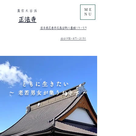
ME
真宗大谷派
NU
正法寺
岩手県花巻市
石鳥谷町八重畑 1 3 - 5 7
​☏0198-47-2131
ともに生きたい
​～ 老若男女が集うお寺へ ～