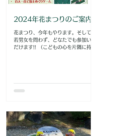
2024年花まつりのご案内
花まつり、今年もやります。そして老
若男女を問わず、どなたでも参加いた
だけます!! （こどもの心を片隅に持っ
ていれば…） 2023年のしんらんさま
ご誕生850年を機に、正法寺花まつり
を30年ぶりに復活しました。 昨年は
ご門徒のお子さんだけでなく地域の子
供たちも、あわせて16名...