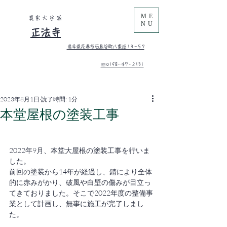
ME
真宗大谷派
NU
正法寺
岩手県花巻市
石鳥谷町八重畑 1 3 - 5 7
​☏0198-47-2131
2023年8月1日
読了時間: 1分
本堂屋根の塗装工事
2022年9月、本堂大屋根の塗装工事を行いま
した。
前回の塗装から14年が経過し、錆により全体
的に赤みがかり、破風や白壁の傷みが目立っ
てきておりました。そこで2022年度の整備事
業として計画し、無事に施工が完了しまし
た。