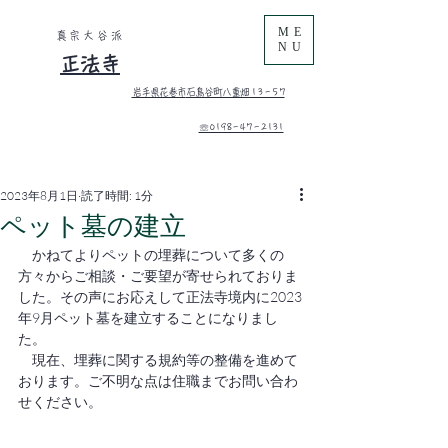
ME
真宗大谷派
NU
正法寺
岩手県花巻市
石鳥谷町八重畑 1 3 - 5 7
​☏0198-47-2131
2023年8月1日
読了時間: 1分
ペット墓の建立
　かねてよりペットの埋葬について多くの
方々からご相談・ご要望が寄せられておりま
した。その声にお応えして正法寺境内に2023
年9月ペット墓を建立することになりまし
た。
　現在、埋葬に関する規約等の整備を進めて
おります。ご不明な点は住職までお問い合わ
せください。